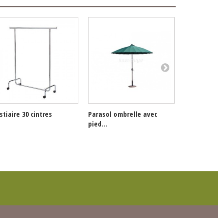
stiaire 30 cintres
Parasol ombrelle avec
Parasol om
pied...
pied...