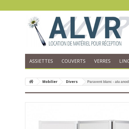
ASSIETTES
COUVERTS
VERRES
LIN
Mobilier
Divers
Paravent blanc - alu anodi