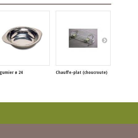
gumier ø 24
Chauffe-plat (choucroute)
Plateau à 