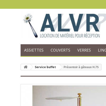
ASSIETTES
COUVERTS
VERRES
LIN
Service buffet
Présentoir à gâteaux H.75