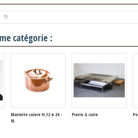
75
me catégorie :
Marmite cuivre H.12 ø 24 -
Pierre à cuire
Po
6L