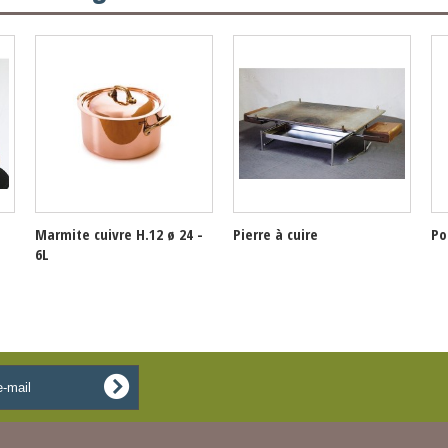
Marmite cuivre H.12 ø 24 -
Pierre à cuire
Po
6L